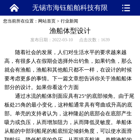
无锡市海钰船舶科技有限
您当前所在位置：
网站首页
>
行业新闻
公司
渔船体型设计
发布日期：2022-03-10 点击次数：1639
随着社会的发展，人们对生活水平的要求越来越
高，有很多人在假期会选择外出钓鱼，如果钓鱼，那么
就会有渔船，渔船和其他船只都不一样，在设计的时候
要考虑更多的事情。下一篇文章想告诉你关于渔船船体
部分的设计。如果你看这个方面
通过水流的船体剖面应具有25°的底部倾角。由于尾
板处25角的最小变化，这种船通常具有弯曲或升高的底
部。单壳的支持者认为，这种隆起的底部会在底部产生
吸力或负压，从而增加阻力，从而降低灵敏度。单船体
从船的中部到船尾的船底恒定倾斜角度，可以使水面滑
翔航行，降低船底的负压，从而提高航速。单艘渔船的